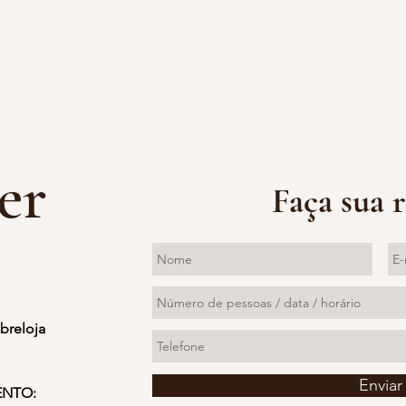
er
Faça sua 
breloja
Enviar
ENTO: